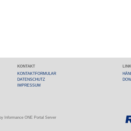
KONTAKT
LIN
KONTAKTFORMULAR
HÄN
DATENSCHUTZ
DOW
IMPRESSUM
 by Informance ONE Portal Server