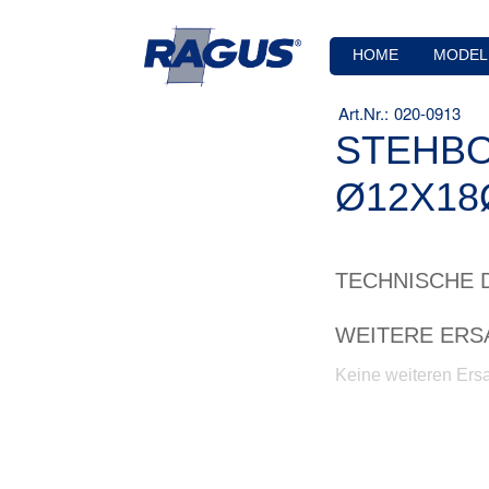
HOME
MODEL
020-0913
STEHBO
Ø12X18
TECHNISCHE 
WEITERE ERS
Keine weiteren Ersa