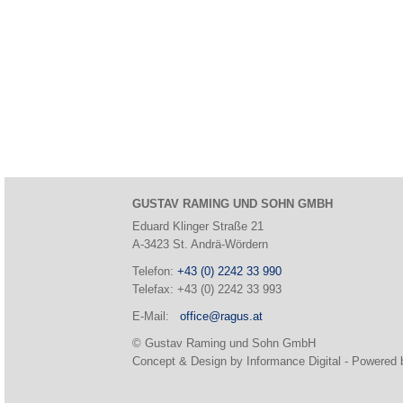
GUSTAV RAMING UND SOHN GMBH
Eduard Klinger Straße 21
A-3423 St. Andrä-Wördern
Telefon:
+43 (0) 2242 33 990
Telefax: +43 (0) 2242 33 993
E-Mail:
office@ragus.at
© Gustav Raming und Sohn GmbH
Concept & Design by Informance Digital - Powered