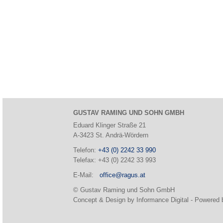
GUSTAV RAMING UND SOHN GMBH
Eduard Klinger Straße 21
A-3423 St. Andrä-Wördern
Telefon:
+43 (0) 2242 33 990
Telefax: +43 (0) 2242 33 993
E-Mail:
office@ragus.at
© Gustav Raming und Sohn GmbH
Concept & Design by Informance Digital - Powered