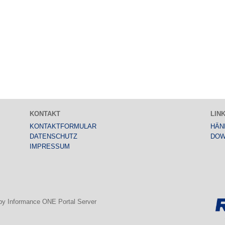
KONTAKT
LIN
KONTAKTFORMULAR
HÄN
DATENSCHUTZ
DOW
IMPRESSUM
 by Informance ONE Portal Server